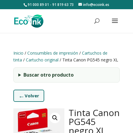
91 000 89 01 - 91 819 63 73
info@ecoink.es
Inicio
/
Consumibles de impresión
/
Cartuchos de
tinta
/
Cartucho original
/ Tinta Canon PG545 negro XL
Buscar otro producto
←
Volver
Tinta Canon
PG545
negro XL