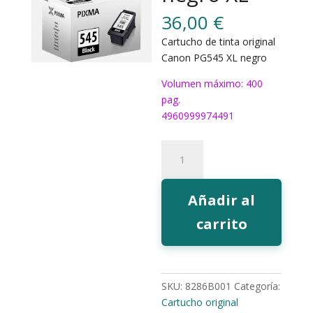
36,00
€
Cartucho de tinta original
Canon PG545 XL negro
Volumen máximo: 400
pag.
4960999974491
Tinta
Canon
PG545
negro
Añadir al
XL
carrito
cantidad
SKU:
8286B001
Categoría:
Cartucho original