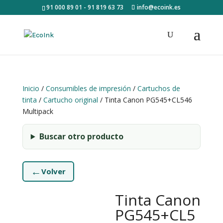
91 000 89 01 - 91 819 63 73
info@ecoink.es
Inicio
/
Consumibles de impresión
/
Cartuchos de
tinta
/
Cartucho original
/ Tinta Canon PG545+CL546
Multipack
Buscar otro producto
←
Volver
Tinta Canon
PG545+CL5