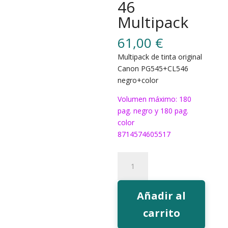
46
Multipack
61,00
€
Multipack de tinta original
Canon PG545+CL546
negro+color
Volumen máximo: 180
pag. negro y 180 pag.
color
8714574605517
Tinta
Canon
PG545+CL546
Multipack
Añadir al
cantidad
carrito