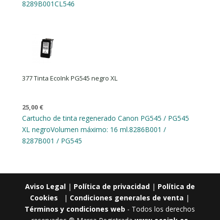
8289B001
CL546
377 Tinta EcoInk PG545 negro XL
25,00
€
Cartucho de tinta regenerado Canon PG545 / PG545
XL negro
Volumen máximo: 16 ml.
8286B001 /
8287B001 / PG545
Aviso Legal
|
Política de privacidad
|
Política de
Cookies
|
Condiciones generales de venta
|
Términos y condiciones web
- Todos los derechos