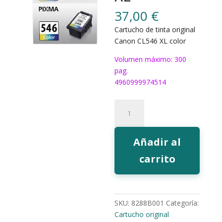
37,00
€
Cartucho de tinta original
Canon CL546 XL color
Volumen máximo: 300
pag.
4960999974514
Tinta
Canon
CL546
color
Añadir al
XL
carrito
cantidad
SKU:
8288B001
Categoría:
Cartucho original