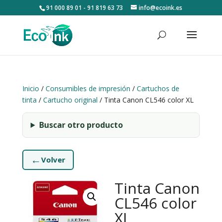
91 000 89 01 - 91 819 63 73
info@ecoink.es
Inicio
/
Consumibles de impresión
/
Cartuchos de
tinta
/
Cartucho original
/ Tinta Canon CL546 color XL
Buscar otro producto
←
Volver
Tinta Canon
CL546 color
XL