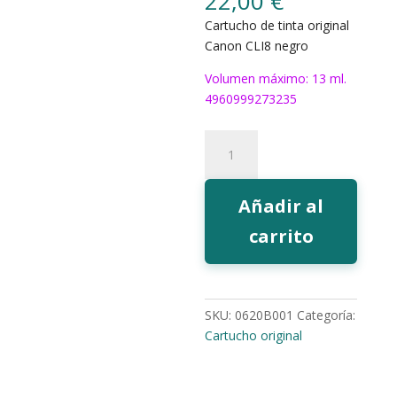
22,00
€
Cartucho de tinta original
Canon CLI8 negro
Volumen máximo: 13 ml.
4960999273235
Tinta
Canon
CLI8
negro
Añadir al
cantidad
carrito
SKU:
0620B001
Categoría:
Cartucho original