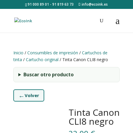
91 000 89 01 - 91 819 63 73
info@ecoink.es
Inicio
/
Consumibles de impresión
/
Cartuchos de
tinta
/
Cartucho original
/ Tinta Canon CLI8 negro
Buscar otro producto
←
Volver
Tinta Canon
CLI8 negro