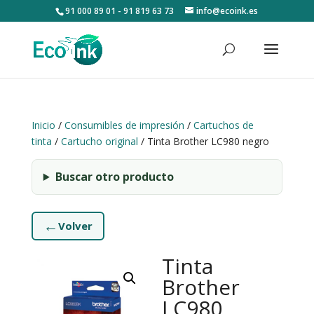
91 000 89 01 - 91 819 63 73
info@ecoink.es
Inicio
/
Consumibles de impresión
/
Cartuchos de
tinta
/
Cartucho original
/ Tinta Brother LC980 negro
Buscar otro producto
←
Volver
Tinta
Brother
LC980