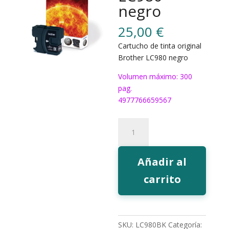
negro
25,00
€
Cartucho de tinta original
Brother LC980 negro
Volumen máximo: 300
pag.
4977766659567
Tinta
Brother
LC980
negro
Añadir al
cantidad
carrito
SKU:
LC980BK
Categoría: