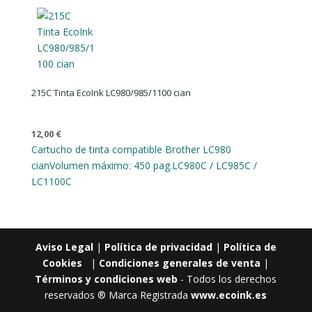
215C Tinta EcoInk LC980/985/1100 cian
12,00
€
Cartucho de tinta compatible Brother LC980
cian
Volumen máximo: 450 pag.
LC980C / LC985C /
LC1100C
Aviso Legal
|
Política de privacidad
|
Política de
Cookies
|
Condiciones generales de venta
|
Términos y condiciones web
- Todos los derechos
reservados ® Marca Registrada
www.ecoink.es