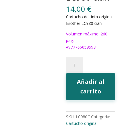
14,00
€
Cartucho de tinta original
Brother LC980 cian
Volumen máximo: 260
pag.
4977766659598
Tinta
Brother
LC980
cian
Añadir al
cantidad
carrito
SKU:
LC980C
Categoría:
Cartucho original