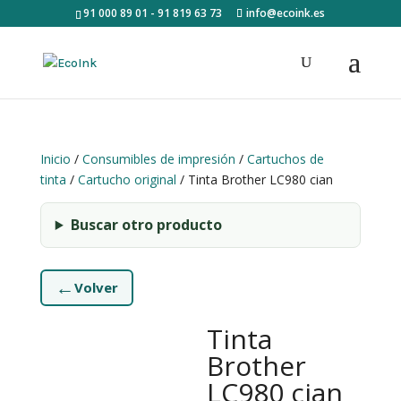
91 000 89 01 - 91 819 63 73
info@ecoink.es
Inicio
/
Consumibles de impresión
/
Cartuchos de
tinta
/
Cartucho original
/ Tinta Brother LC980 cian
Buscar otro producto
←
Volver
Tinta
Brother
LC980 cian