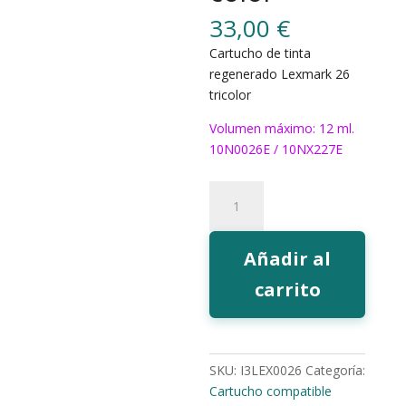
33,00
€
Cartucho de tinta
regenerado Lexmark 26
tricolor
Volumen máximo: 12 ml.
10N0026E / 10NX227E
662
Tinta
EcoInk
26
Añadir al
color
carrito
cantidad
SKU:
I3LEX0026
Categoría:
Cartucho compatible