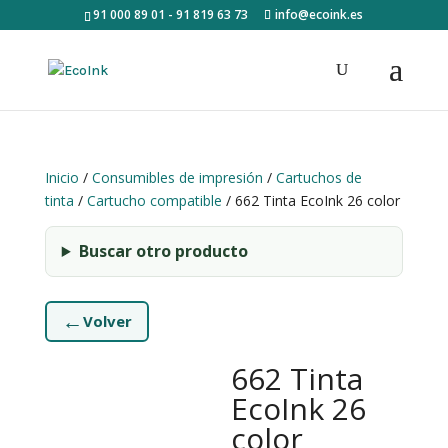
91 000 89 01 - 91 819 63 73
info@ecoink.es
Inicio
/
Consumibles de impresión
/
Cartuchos de
tinta
/
Cartucho compatible
/ 662 Tinta EcoInk 26 color
Buscar otro producto
←
Volver
662 Tinta
EcoInk 26
color