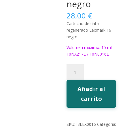
negro
28,00
€
Cartucho de tinta
regenerado Lexmark 16
negro
Volumen máximo: 15 ml.
10NX217E / 10N0016E
661
Tinta
EcoInk
16
Añadir al
negro
carrito
cantidad
SKU:
I3LEX0016
Categoría: