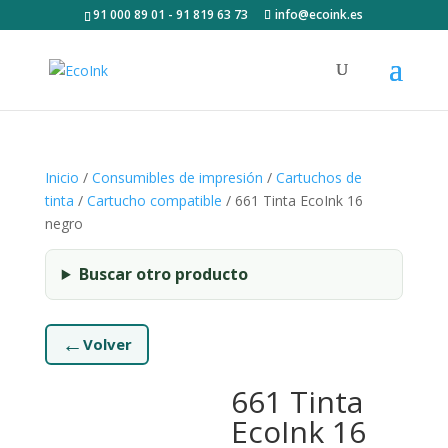
91 000 89 01 - 91 819 63 73
info@ecoink.es
Inicio
/
Consumibles de impresión
/
Cartuchos de
tinta
/
Cartucho compatible
/ 661 Tinta EcoInk 16
negro
Buscar otro producto
←
Volver
661 Tinta
EcoInk 16