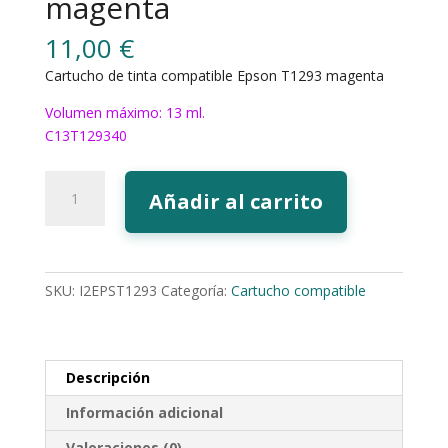
magenta
11,00
€
Cartucho de tinta compatible Epson T1293 magenta
Volumen máximo: 13 ml.
C13T129340
175M
Añadir al carrito
Tinta
EcoInk
T1293
magenta
SKU:
I2EPST1293
Categoría:
Cartucho compatible
cantidad
Descripción
Información adicional
Valoraciones (0)