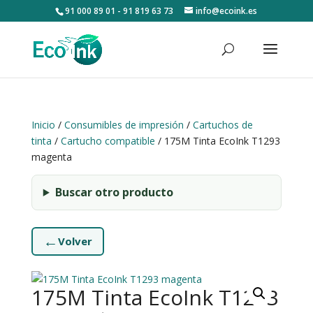
91 000 89 01 - 91 819 63 73
info@ecoink.es
Inicio
/
Consumibles de impresión
/
Cartuchos de
tinta
/
Cartucho compatible
/ 175M Tinta EcoInk T1293
magenta
Buscar otro producto
←
Volver
175M Tinta EcoInk T1293