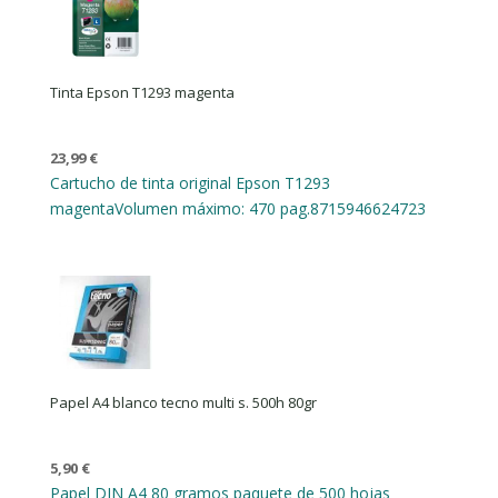
Tinta Epson T1293 magenta
23,99
€
Cartucho de tinta original Epson T1293
magenta
Volumen máximo: 470 pag.
8715946624723
Papel A4 blanco tecno multi s. 500h 80gr
5,90
€
Papel DIN A4 80 gramos paquete de 500 hojas