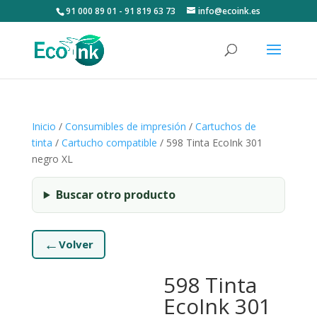
91 000 89 01 - 91 819 63 73
info@ecoink.es
Inicio
/
Consumibles de impresión
/
Cartuchos de
tinta
/
Cartucho compatible
/ 598 Tinta EcoInk 301
negro XL
Buscar otro producto
←
Volver
598 Tinta
EcoInk 301