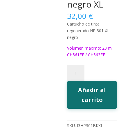
negro XL
32,00
€
Cartucho de tinta
regenerado HP 301 XL
negro
Volumen máximo: 20 ml.
CH561EE / CH563EE
598
Tinta
EcoInk
301
Añadir al
negro
carrito
XL
cantidad
SKU:
I3HP301BKXL