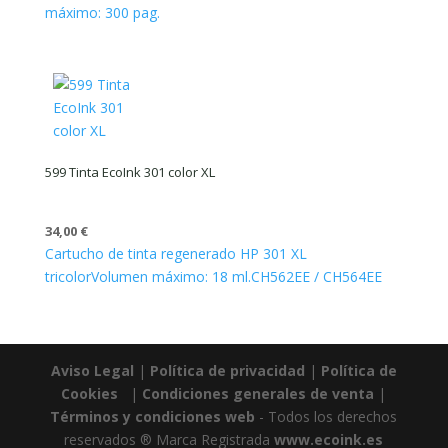
máximo: 300 pag.
599 Tinta EcoInk 301 color XL
34,00
€
Cartucho de tinta regenerado HP 301 XL
tricolor
Volumen máximo: 18 ml.
CH562EE / CH564EE
Aviso Legal
|
Política de privacidad
|
Política de
Cookies
|
Condiciones generales de venta
|
Términos y condiciones web
- Todos los derechos
reservados ® Marca Registrada
www.ecoink.es