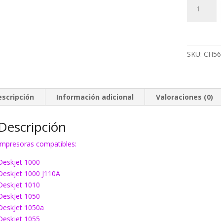
Tinta
HP
301
color
cantidad
SKU:
CH56
escripción
Información adicional
Valoraciones (0)
Descripción
Impresoras compatibles:
Deskjet 1000
Deskjet 1000 J110A
Deskjet 1010
DeskJet 1050
DeskJet 1050a
Deskjet 1055