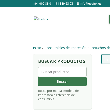
91 000 89 01 - 91 819 63 73
info@ecoink.es
Inicio
/
Consumibles de impresión
/
Cartuchos de
BUSCAR PRODUCTOS
Buscar
por:
Buscar
Busca por marca, modelo de
impresora o referencia del
consumible