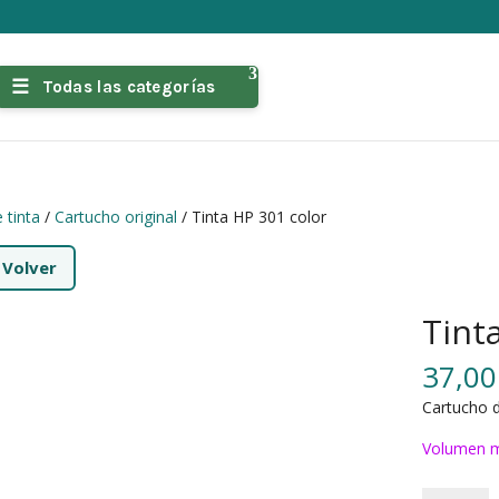
Todas las categorías
 tinta
/
Cartucho original
/ Tinta HP 301 color
←
Volver
Tint
37,0
Cartucho d
Volumen m