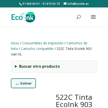
91 000 89 01 - 91 819 63 73
info@ecoink.es
Inicio
/
Consumibles de impresión
/
Cartuchos de
tinta
/
Cartucho compatible
/ 522C Tinta EcoInk 903
cian XL
Buscar otro producto
←
Volver
522C Tinta
EcoInk 903