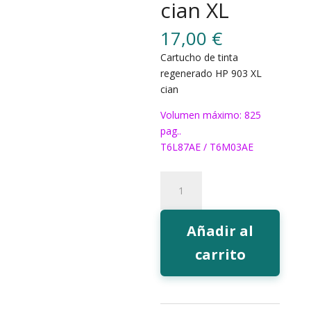
cian XL
17,00
€
Cartucho de tinta
regenerado HP 903 XL
cian
Volumen máximo: 825
pag..
T6L87AE / T6M03AE
522C
Tinta
EcoInk
903
Añadir al
cian
carrito
XL
cantidad