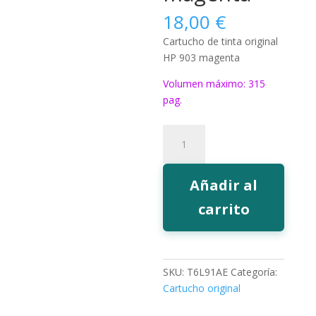
18,00
€
Cartucho de tinta original
HP 903 magenta
Volumen máximo: 315
pag.
Tinta
HP
903
magenta
Añadir al
cantidad
carrito
SKU:
T6L91AE
Categoría:
Cartucho original