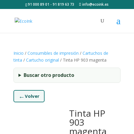
91 000 89 01 - 91 819 63 73
info@ecoink.es
Inicio
/
Consumibles de impresión
/
Cartuchos de
tinta
/
Cartucho original
/ Tinta HP 903 magenta
Buscar otro producto
←
Volver
Tinta HP
903
magenta