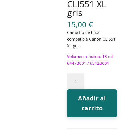
CLI551 XL
gris
15,00
€
Cartucho de tinta
compatible Canon CLI551
XL gris
Volumen máximo: 13 ml.
6447B001 / 6512B001
331GY
Tinta
EcoInk
CLI551
Añadir al
XL
carrito
gris
cantidad