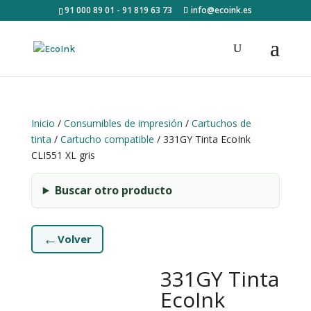
91 000 89 01 - 91 819 63 73
info@ecoink.es
Inicio
/
Consumibles de impresión
/
Cartuchos de
tinta
/
Cartucho compatible
/ 331GY Tinta EcoInk
CLI551 XL gris
Buscar otro producto
←
Volver
331GY Tinta
EcoInk