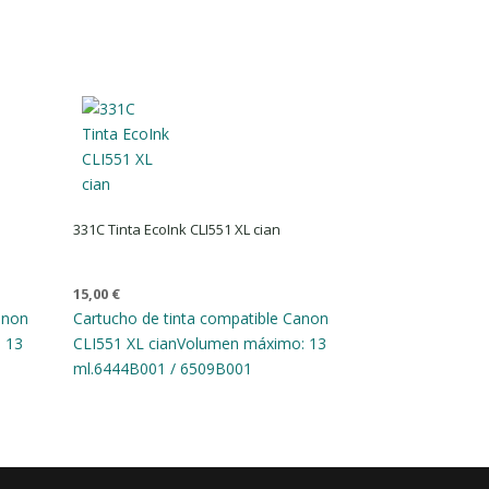
331C Tinta EcoInk CLI551 XL cian
15,00
€
anon
Cartucho de tinta compatible Canon
 13
CLI551 XL cian
Volumen máximo: 13
ml.
6444B001 / 6509B001