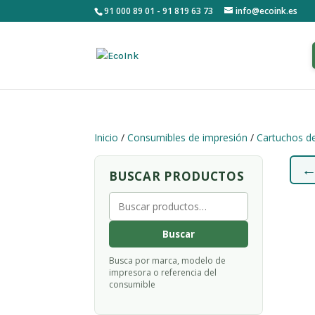
91 000 89 01 - 91 819 63 73
info@ecoink.es
Inicio
/
Consumibles de impresión
/
Cartuchos de
BUSCAR PRODUCTOS
Buscar
por:
Buscar
Busca por marca, modelo de
impresora o referencia del
consumible