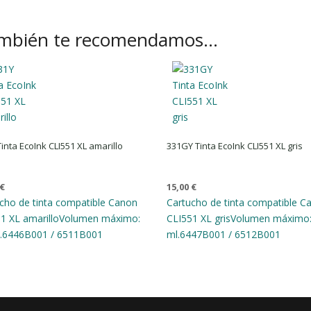
mbién te recomendamos…
inta EcoInk CLI551 XL amarillo
331GY Tinta EcoInk CLI551 XL gris
€
15,00
€
cho de tinta compatible Canon
Cartucho de tinta compatible C
1 XL amarillo
Volumen máximo:
CLI551 XL gris
Volumen máximo:
.
6446B001 / 6511B001
ml.
6447B001 / 6512B001