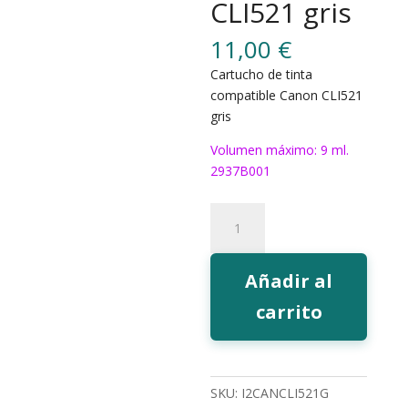
CLI521 gris
11,00
€
Cartucho de tinta
compatible Canon CLI521
gris
Volumen máximo: 9 ml.
2937B001
320G
Tinta
EcoInk
CLI521
Añadir al
gris
carrito
cantidad
SKU:
I2CANCLI521G