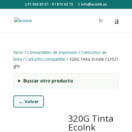
91 000 89 01 - 91 819 63 73
info@ecoink.es
Inicio
/
Consumibles de impresión
/
Cartuchos de
tinta
/
Cartucho compatible
/ 320G Tinta EcoInk CLI521
gris
Buscar otro producto
←
Volver
320G Tinta
EcoInk