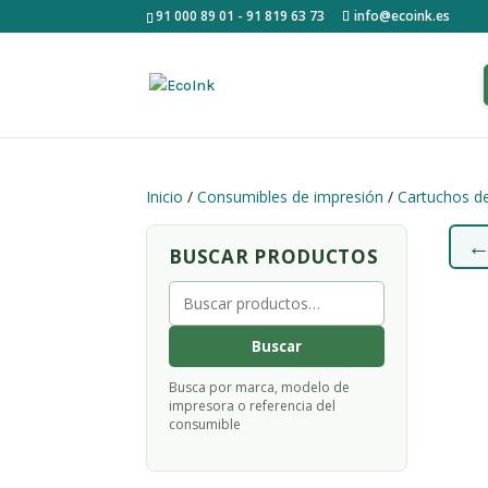
91 000 89 01 - 91 819 63 73
info@ecoink.es
Inicio
/
Consumibles de impresión
/
Cartuchos de
BUSCAR PRODUCTOS
Buscar
por:
Buscar
Busca por marca, modelo de
impresora o referencia del
consumible