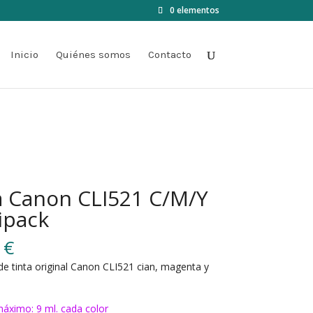
0 elementos
Inicio
Quiénes somos
Contacto
a Canon CLI521 C/M/Y
ipack
0
€
de tinta original Canon CLI521 cian, magenta y
áximo: 9 ml. cada color