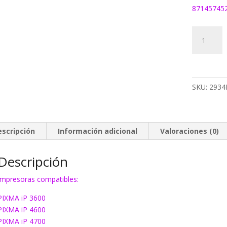
87145745
Tinta
Canon
CLI521
C/M/Y
Multipack
SKU:
2934
cantidad
escripción
Información adicional
Valoraciones (0)
Descripción
Impresoras compatibles:
PIXMA iP 3600
PIXMA iP 4600
PIXMA iP 4700