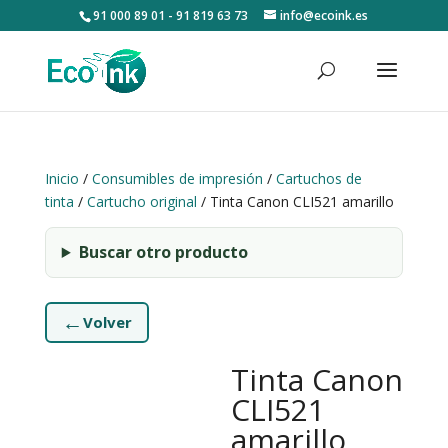
91 000 89 01 - 91 819 63 73
info@ecoink.es
Inicio
/
Consumibles de impresión
/
Cartuchos de
tinta
/
Cartucho original
/ Tinta Canon CLI521 amarillo
Buscar otro producto
←
Volver
Tinta Canon
CLI521
amarillo