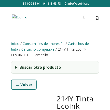
91 000 89 01 - 91 819 63 73
info@ecoink.es
Inicio
/
Consumibles de impresión
/
Cartuchos de
tinta
/
Cartucho compatible
/ 214Y Tinta EcoInk
LC970/LC1000 amarillo
Buscar otro producto
←
Volver
214Y Tinta
EcoInk