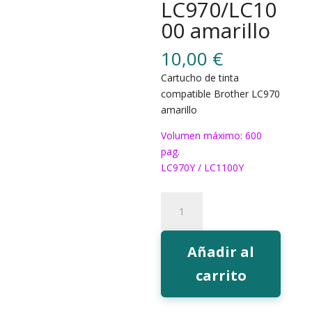
LC970/LC10
00 amarillo
10,00
€
Cartucho de tinta
compatible Brother LC970
amarillo
Volumen máximo: 600
pag.
LC970Y / LC1100Y
214Y
Tinta
EcoInk
LC970/LC1000
Añadir al
amarillo
carrito
cantidad