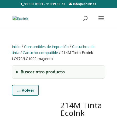
91 000 89 01 - 91 819 63 73
info@ecoink.es
Inicio
/
Consumibles de impresión
/
Cartuchos de
tinta
/
Cartucho compatible
/ 214M Tinta EcoInk
LC970/LC1000 magenta
Buscar otro producto
←
Volver
214M Tinta
EcoInk