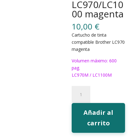
LC970/LC10
00 magenta
10,00
€
Cartucho de tinta
compatible Brother LC970
magenta
Volumen máximo: 600
pag.
LC970M / LC1100M
214M
Tinta
EcoInk
LC970/LC1000
Añadir al
magenta
carrito
cantidad