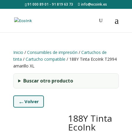
91 000 89 01 - 91 819 63 73
info@ecoink.es
Inicio
/
Consumibles de impresión
/
Cartuchos de
tinta
/
Cartucho compatible
/ 188Y Tinta EcoInk T2994
amarillo XL
Buscar otro producto
←
Volver
188Y Tinta
EcoInk