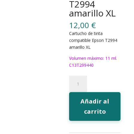
T2994
amarillo XL
12,00
€
Cartucho de tinta
compatible Epson T2994
amarillo XL
Volumen máximo: 11 ml.
C13T299440
188Y
Tinta
EcoInk
T2994
Añadir al
amarillo
carrito
XL
cantidad