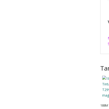
Ta
188M 