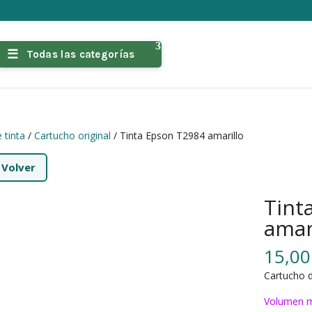
Todas las categorías
 tinta
/
Cartucho original
/ Tinta Epson T2984 amarillo
←
Volver
Tint
amar
15,0
Cartucho d
Volumen m