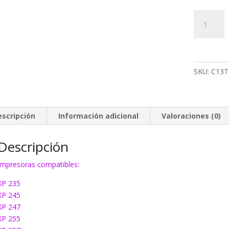
Tinta
Epson
T2984
amarillo
cantidad
SKU:
C13T
escripción
Información adicional
Valoraciones (0)
Descripción
Impresoras compatibles:
XP 235
XP 245
XP 247
XP 255