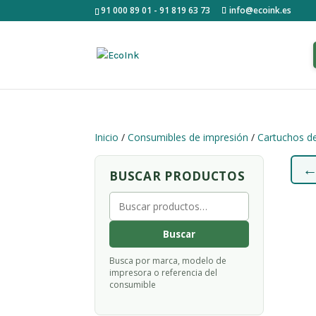
91 000 89 01 - 91 819 63 73
info@ecoink.es
Inicio
/
Consumibles de impresión
/
Cartuchos de
BUSCAR PRODUCTOS
Buscar
por:
Buscar
Busca por marca, modelo de
impresora o referencia del
consumible