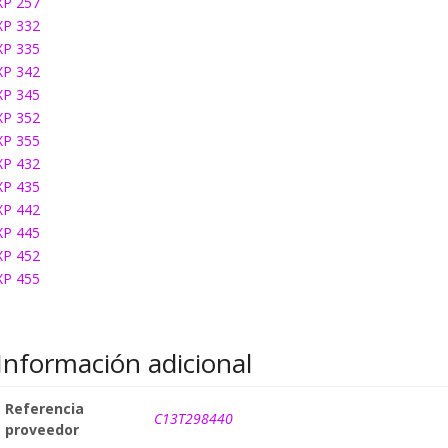
XP 257
XP 332
XP 335
XP 342
XP 345
XP 352
XP 355
XP 432
XP 435
XP 442
XP 445
XP 452
XP 455
Información adicional
Referencia
C13T298440
proveedor