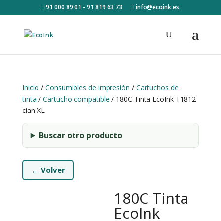
91 000 89 01 - 91 819 63 73
info@ecoink.es
Inicio
/
Consumibles de impresión
/
Cartuchos de
tinta
/
Cartucho compatible
/ 180C Tinta EcoInk T1812
cian XL
Buscar otro producto
←
Volver
180C Tinta
EcoInk