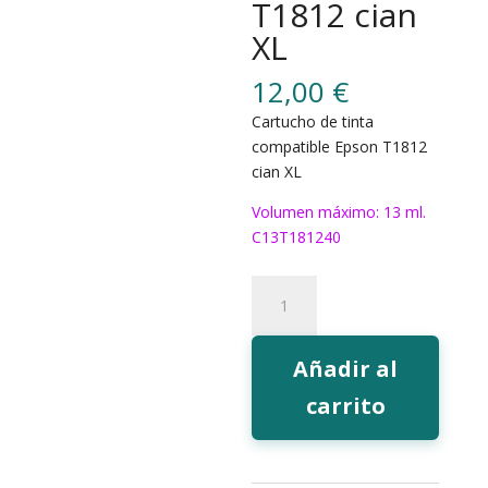
T1812 cian
XL
12,00
€
Cartucho de tinta
compatible Epson T1812
cian XL
Volumen máximo: 13 ml.
C13T181240
180C
Tinta
EcoInk
T1812
Añadir al
cian
carrito
XL
cantidad