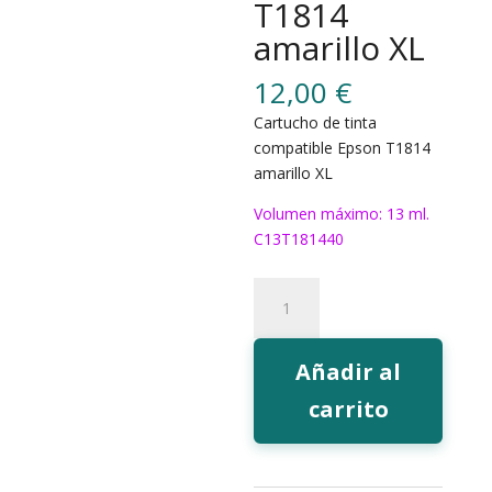
T1814
amarillo XL
12,00
€
Cartucho de tinta
compatible Epson T1814
amarillo XL
Volumen máximo: 13 ml.
C13T181440
180Y
Tinta
EcoInk
T1814
Añadir al
amarillo
carrito
XL
cantidad