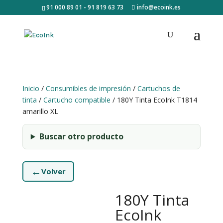
91 000 89 01 - 91 819 63 73
info@ecoink.es
Inicio
/
Consumibles de impresión
/
Cartuchos de
tinta
/
Cartucho compatible
/ 180Y Tinta EcoInk T1814
amarillo XL
Buscar otro producto
←
Volver
180Y Tinta
EcoInk