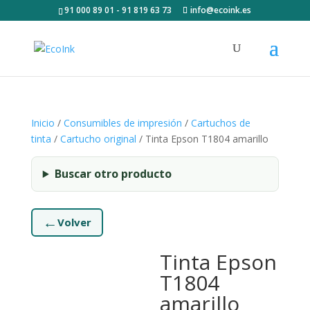
91 000 89 01 - 91 819 63 73
info@ecoink.es
Inicio
/
Consumibles de impresión
/
Cartuchos de
tinta
/
Cartucho original
/ Tinta Epson T1804 amarillo
Buscar otro producto
←
Volver
Tinta Epson
T1804
amarillo