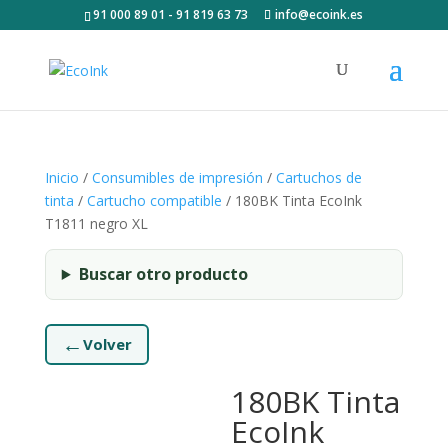
91 000 89 01 - 91 819 63 73
info@ecoink.es
Inicio
/
Consumibles de impresión
/
Cartuchos de
tinta
/
Cartucho compatible
/ 180BK Tinta EcoInk
T1811 negro XL
Buscar otro producto
←
Volver
180BK Tinta
EcoInk