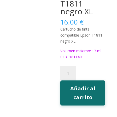
T1811
negro XL
16,00
€
Cartucho de tinta
compatible Epson T1811
negro XL
Volumen máximo: 17 ml.
C13T181140
180BK
Tinta
EcoInk
T1811
Añadir al
negro
carrito
XL
cantidad