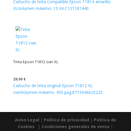
Cartucho de tinta compatible Epson T1814 amarillo
XL
Volumen máximo: 13 ml.
C13T181440
Tinta Epson T1812 cian XL
29,00
€
Cartucho de tinta original Epson T1812 XL
cian
Volumen máximo: 450 pag.
8715946625225
Aviso Legal
|
Política de privacidad
|
Política de
Cookies
|
Condiciones generales de venta
|