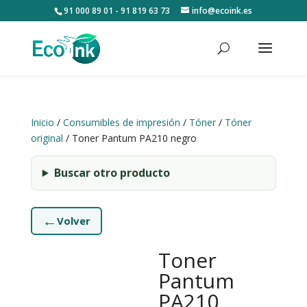
91 000 89 01 - 91 819 63 73
info@ecoink.es
Inicio
/
Consumibles de impresión
/
Tóner
/
Tóner
original
/ Toner Pantum PA210 negro
Buscar otro producto
←
Volver
Toner
Pantum
PA210