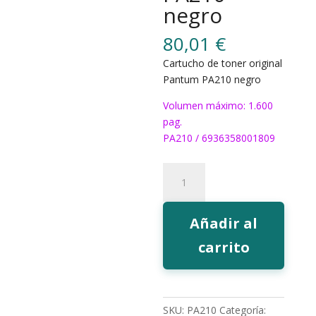
negro
80,01
€
Cartucho de toner original
Pantum PA210 negro
Volumen máximo: 1.600
pag.
PA210 / 6936358001809
Toner
Pantum
PA210
negro
Añadir al
cantidad
carrito
SKU:
PA210
Categoría: