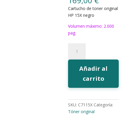
169,00
€
Cartucho de toner original
HP 15X negro
Volumen máximo: 2.000
pag.
Toner
HP
15X
negro
Añadir al
cantidad
carrito
SKU:
C7115X
Categoría:
Tóner original