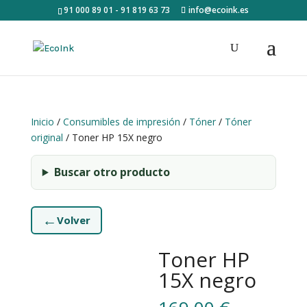
91 000 89 01 - 91 819 63 73
info@ecoink.es
Inicio
/
Consumibles de impresión
/
Tóner
/
Tóner
original
/ Toner HP 15X negro
Buscar otro producto
←
Volver
Toner HP
15X negro