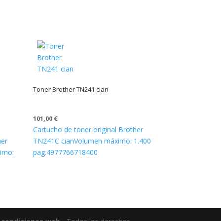
Toner Brother TN241 cian
101,00
€
Cartucho de toner original Brother
her
TN241C cian
Volumen máximo: 1.400
imo:
pag.
4977766718400