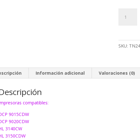
Toner
Brother
TN241
negro
cantidad
SKU:
TN2
escripción
Información adicional
Valoraciones (0)
Descripción
Impresoras compatibles:
DCP 9015CDW
DCP 9020CDW
HL 3140CW
HL 3150CDW