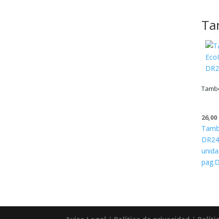
Ta
Tambo
26,00
Tamb
DR241
unida
pag.