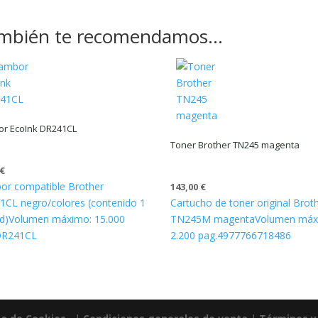
mbién te recomendamos…
r EcoInk DR241CL
Toner Brother TN245 magenta
€
or compatible Brother
143,00
€
CL negro/colores (contenido 1
Cartucho de toner original Brot
d)
Volumen máximo: 15.000
TN245M magenta
Volumen máx
DR241CL
2.200 pag.
4977766718486