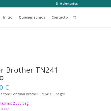
0 elementos
Inicio
Quiénes somos
Contacto
r Brother TN241
o
00
€
de toner original Brother TN241BK negro
áximo: 2.500 pag.
18387