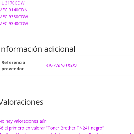
HL 3170CDW
MFC 9140CDN
MFC 9330CDW
MFC 9340CDW
Información adicional
Referencia
4977766718387
proveedor
Valoraciones
No hay valoraciones aún.
Sé el primero en valorar “Toner Brother TN241 negro”