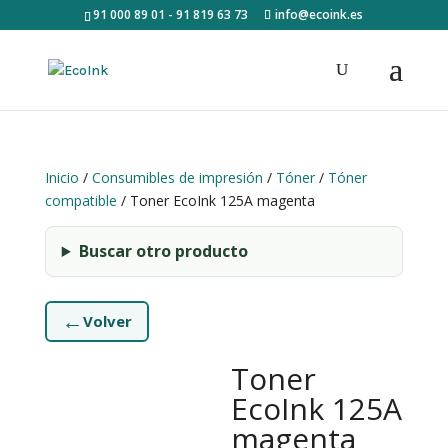
91 000 89 01 - 91 819 63 73
info@ecoink.es
Inicio
/
Consumibles de impresión
/
Tóner
/
Tóner
compatible
/ Toner EcoInk 125A magenta
Buscar otro producto
←
Volver
Toner
EcoInk 125A
magenta