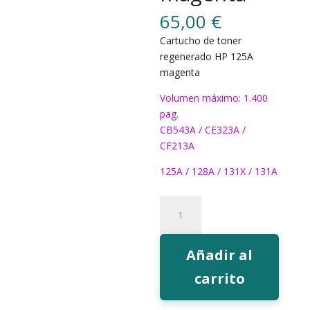
65,00
€
Cartucho de toner
regenerado HP 125A
magenta
Volumen máximo: 1.400
pag.
CB543A / CE323A /
CF213A
125A / 128A / 131X / 131A
Toner
EcoInk
125A
magenta
Añadir al
cantidad
carrito