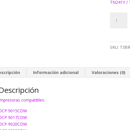
TN241Y / 
Toner
EcoInk
TN245
amarillo
cantidad
SKU:
T3B
escripción
Información adicional
Valoraciones (0)
Descripción
Impresoras compatibles:
DCP 9015CDW
DCP 9017CDW
DCP 9020CDW