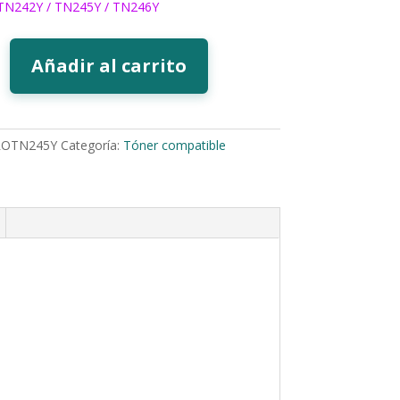
TN242Y / TN245Y / TN246Y
Añadir al carrito
ROTN245Y
Categoría:
Tóner compatible