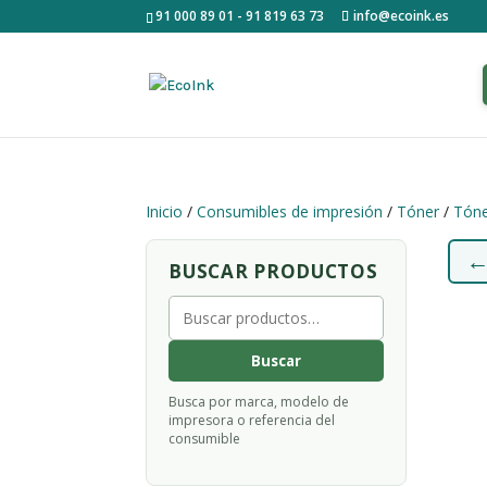
91 000 89 01 - 91 819 63 73
info@ecoink.es
Inicio
/
Consumibles de impresión
/
Tóner
/
Tóne
BUSCAR PRODUCTOS
Buscar
por:
Buscar
Busca por marca, modelo de
impresora o referencia del
consumible