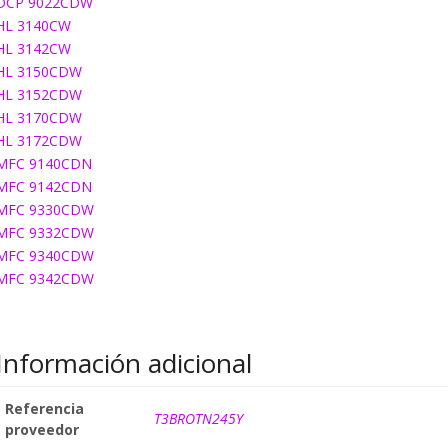
DCP 9022CDW
HL 3140CW
HL 3142CW
HL 3150CDW
HL 3152CDW
HL 3170CDW
HL 3172CDW
MFC 9140CDN
MFC 9142CDN
MFC 9330CDW
MFC 9332CDW
MFC 9340CDW
MFC 9342CDW
Información adicional
Referencia
T3BROTN245Y
proveedor