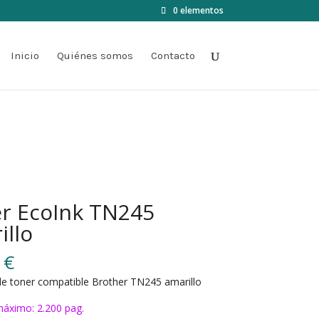
0 elementos
Inicio
Quiénes somos
Contacto
r EcoInk TN245
illo
0
€
e toner compatible Brother TN245 amarillo
áximo: 2.200 pag.