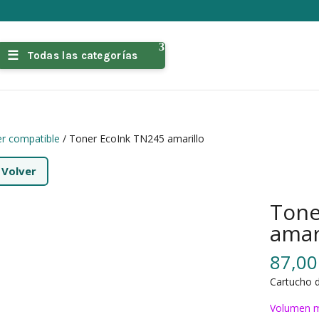
Todas las categorías
r compatible
/ Toner EcoInk TN245 amarillo
←
Volver
Tone
amar
87,0
Cartucho d
Volumen m