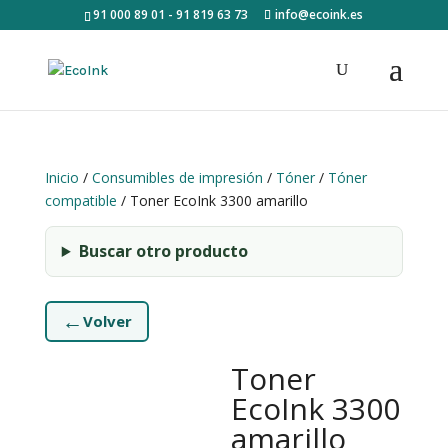
91 000 89 01 - 91 819 63 73
info@ecoink.es
Inicio
/
Consumibles de impresión
/
Tóner
/
Tóner
compatible
/ Toner EcoInk 3300 amarillo
Buscar otro producto
←
Volver
Toner
EcoInk 3300
amarillo