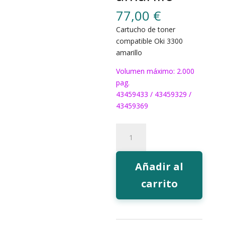
77,00
€
Cartucho de toner
compatible Oki 3300
amarillo
Volumen máximo: 2.000
pag.
43459433 / 43459329 /
43459369
Toner
EcoInk
3300
amarillo
Añadir al
cantidad
carrito