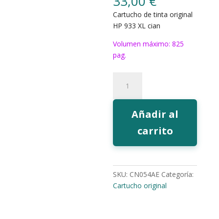
33,00
€
Cartucho de tinta original
HP 933 XL cian
Volumen máximo: 825
pag.
Tinta
HP
933
cian
Añadir al
XL
carrito
cantidad
SKU:
CN054AE
Categoría:
Cartucho original