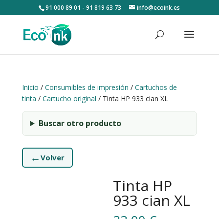
91 000 89 01 - 91 819 63 73
info@ecoink.es
Inicio
/
Consumibles de impresión
/
Cartuchos de
tinta
/
Cartucho original
/ Tinta HP 933 cian XL
Buscar otro producto
←
Volver
Tinta HP
933 cian XL