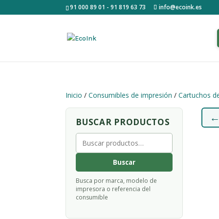
91 000 89 01 - 91 819 63 73
info@ecoink.es
Inicio
/
Consumibles de impresión
/
Cartuchos de
BUSCAR PRODUCTOS
Buscar
por:
Buscar
Busca por marca, modelo de
impresora o referencia del
consumible