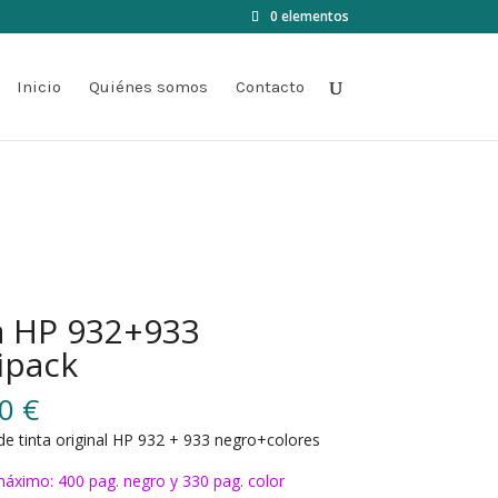
0 elementos
Inicio
Quiénes somos
Contacto
a HP 932+933
ipack
00
€
de tinta original HP 932 + 933 negro+colores
áximo: 400 pag. negro y 330 pag. color