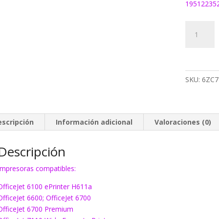
19512235
Tinta
HP
932+933
Multipack
cantidad
SKU:
6ZC7
escripción
Información adicional
Valoraciones (0)
Descripción
Impresoras compatibles:
OfficeJet 6100 ePrinter H611a
OfficeJet 6600; OfficeJet 6700
OfficeJet 6700 Premium