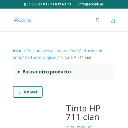
91 000 89 01 - 91 819 63 73
info@ecoink.es
Inicio
/
Consumibles de impresión
/
Cartuchos de
tinta
/
Cartucho original
/ Tinta HP 711 cian
Buscar otro producto
←
Volver
Tinta HP
711 cian