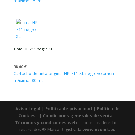
máximo: 29 ml.
Tinta HP 711 negro XL
98,00
€
Cartucho de tinta original HP 711 XL negro
Volumen
máximo: 80 ml.
Aviso Legal
|
Política de privacidad
|
Política de
Cookies
|
Condiciones generales de venta
|
Términos y condiciones web
- Todos los derechos
reservados ® Marca Registrada
www.ecoink.es