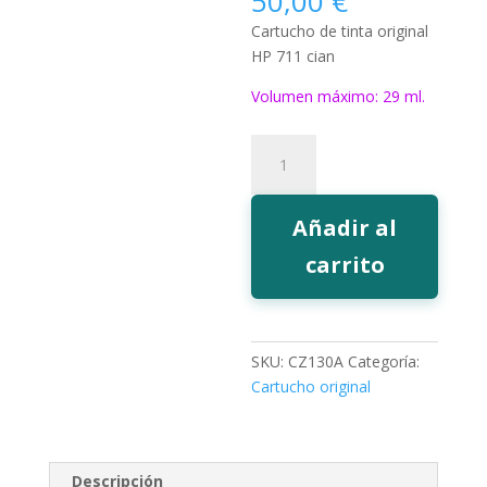
50,00
€
Cartucho de tinta original
HP 711 cian
Volumen máximo: 29 ml.
Tinta
HP
711
cian
Añadir al
cantidad
carrito
SKU:
CZ130A
Categoría:
Cartucho original
Descripción