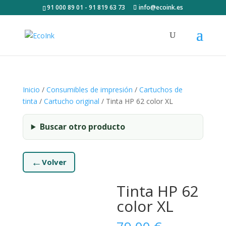
91 000 89 01 - 91 819 63 73
info@ecoink.es
Inicio
/
Consumibles de impresión
/
Cartuchos de
tinta
/
Cartucho original
/ Tinta HP 62 color XL
Buscar otro producto
←
Volver
Tinta HP 62
color XL