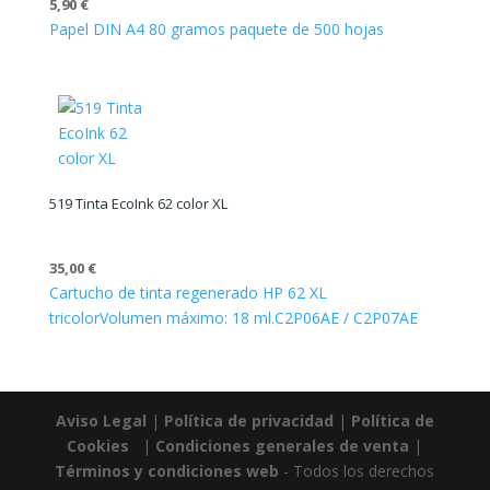
5,90
€
Papel DIN A4 80 gramos paquete de 500 hojas
519 Tinta EcoInk 62 color XL
35,00
€
Cartucho de tinta regenerado HP 62 XL
tricolor
Volumen máximo: 18 ml.
C2P06AE / C2P07AE
Aviso Legal
|
Política de privacidad
|
Política de
Cookies
|
Condiciones generales de venta
|
Términos y condiciones web
- Todos los derechos