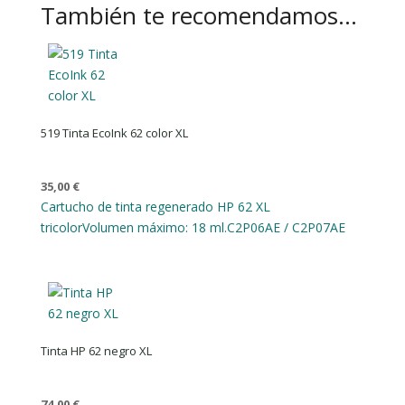
También te recomendamos…
519 Tinta EcoInk 62 color XL
35,00
€
Cartucho de tinta regenerado HP 62 XL
tricolor
Volumen máximo: 18 ml.
C2P06AE / C2P07AE
Tinta HP 62 negro XL
74,00
€