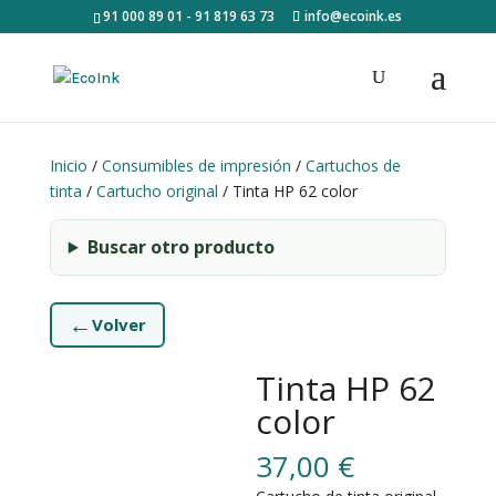
91 000 89 01 - 91 819 63 73
info@ecoink.es
Inicio
/
Consumibles de impresión
/
Cartuchos de
tinta
/
Cartucho original
/ Tinta HP 62 color
Buscar otro producto
←
Volver
Tinta HP 62
color
37,00
€