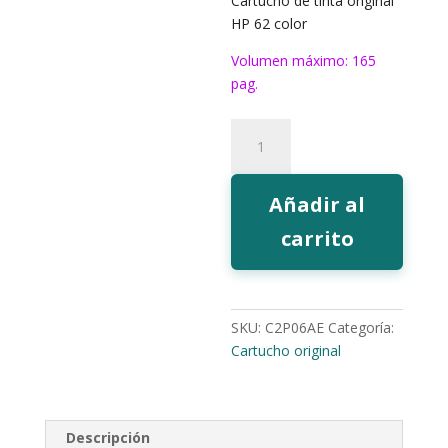
Cartucho de tinta original
HP 62 color
Volumen máximo: 165
pag.
Tinta
HP
62
color
Añadir al
cantidad
carrito
SKU:
C2P06AE
Categoría:
Cartucho original
Descripción