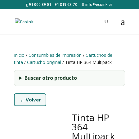
91 000 89 01 - 91 819 63 73
info@ecoink.es
Inicio
/
Consumibles de impresión
/
Cartuchos de
tinta
/
Cartucho original
/ Tinta HP 364 Multipack
Buscar otro producto
←
Volver
Tinta HP
364
Multipack