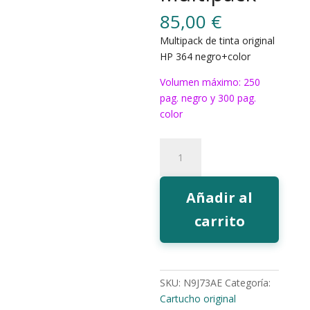
85,00
€
Multipack de tinta original
HP 364 negro+color
Volumen máximo: 250
pag. negro y 300 pag.
color
Tinta
HP
364
Multipack
Añadir al
cantidad
carrito
SKU:
N9J73AE
Categoría:
Cartucho original