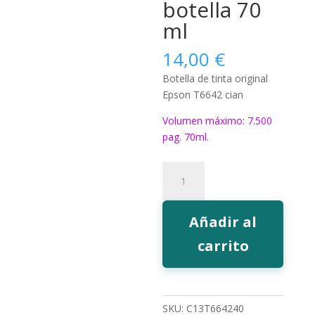
botella 70
ml
14,00
€
Botella de tinta original
Epson T6642 cian
Volumen máximo: 7.500
pag. 70ml.
Tinta
Epson
T6642
cian
Añadir al
botella
carrito
70
ml
cantidad
SKU:
C13T664240