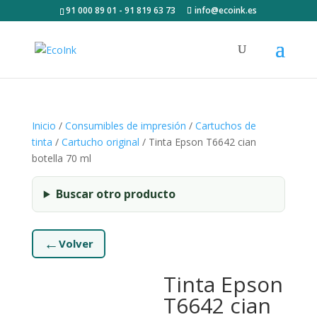
91 000 89 01 - 91 819 63 73
info@ecoink.es
Inicio
/
Consumibles de impresión
/
Cartuchos de
tinta
/
Cartucho original
/ Tinta Epson T6642 cian
botella 70 ml
Buscar otro producto
←
Volver
Tinta Epson
T6642 cian