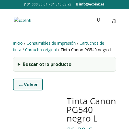
91 000 89 01 - 91 819 63 73
info@ecoink.es
Inicio
/
Consumibles de impresión
/
Cartuchos de
tinta
/
Cartucho original
/ Tinta Canon PG540 negro L
Buscar otro producto
←
Volver
Tinta Canon
PG540
negro L