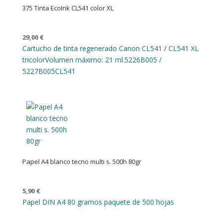
375 Tinta EcoInk CL541 color XL
29,00
€
Cartucho de tinta regenerado Canon CL541 / CL541 XL
tricolor
Volumen máximo: 21 ml.
5226B005 /
5227B005
CL541
Papel A4 blanco tecno multi s. 500h 80gr
5,90
€
Papel DIN A4 80 gramos paquete de 500 hojas