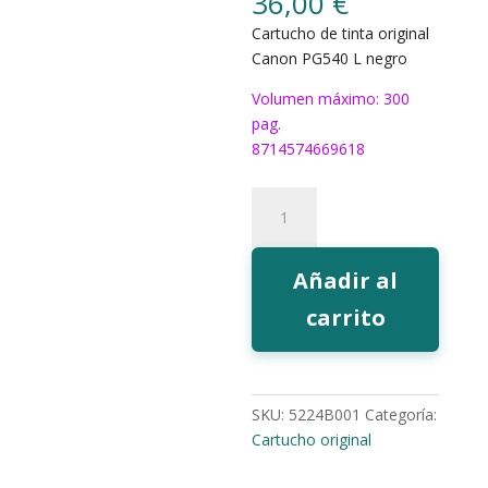
36,00
€
Cartucho de tinta original
Canon PG540 L negro
Volumen máximo: 300
pag.
8714574669618
Tinta
Canon
PG540
negro
Añadir al
L
carrito
cantidad
SKU:
5224B001
Categoría:
Cartucho original