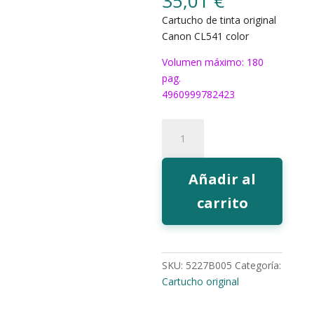
35,01
€
Cartucho de tinta original
Canon CL541 color
Volumen máximo: 180
pag.
4960999782423
Tinta
Canon
CL541
color
Añadir al
cantidad
carrito
SKU:
5227B005
Categoría:
Cartucho original