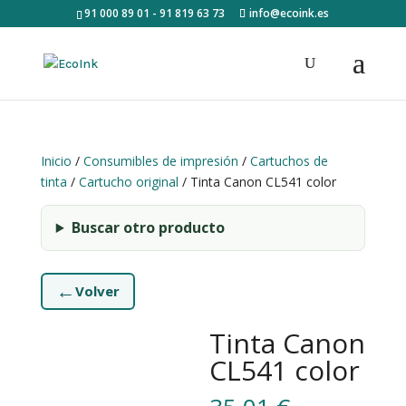
91 000 89 01 - 91 819 63 73
info@ecoink.es
Inicio
/
Consumibles de impresión
/
Cartuchos de
tinta
/
Cartucho original
/ Tinta Canon CL541 color
Buscar otro producto
←
Volver
Tinta Canon
CL541 color