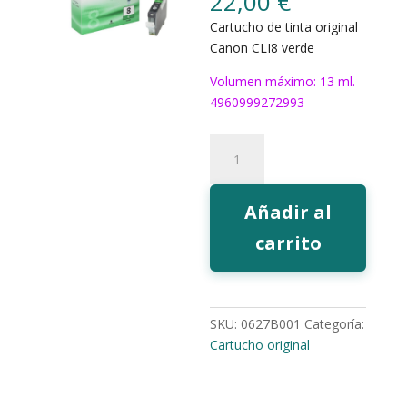
22,00
€
Cartucho de tinta original
Canon CLI8 verde
Volumen máximo: 13 ml.
4960999272993
Tinta
Canon
CLI8
verde
Añadir al
cantidad
carrito
SKU:
0627B001
Categoría:
Cartucho original