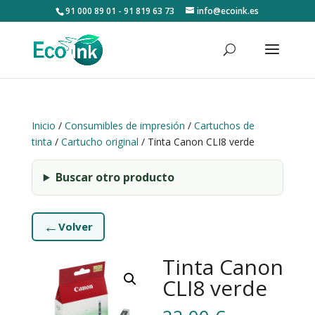
91 000 89 01 - 91 819 63 73
info@ecoink.es
Inicio
/
Consumibles de impresión
/
Cartuchos de
tinta
/
Cartucho original
/ Tinta Canon CLI8 verde
Buscar otro producto
←
Volver
Tinta Canon
CLI8 verde