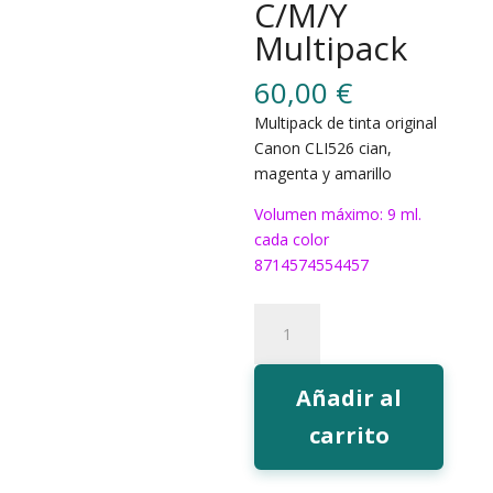
C/M/Y
Multipack
60,00
€
Multipack de tinta original
Canon CLI526 cian,
magenta y amarillo
Volumen máximo: 9 ml.
cada color
8714574554457
Tinta
Canon
CLI526
C/M/Y
Añadir al
Multipack
carrito
cantidad