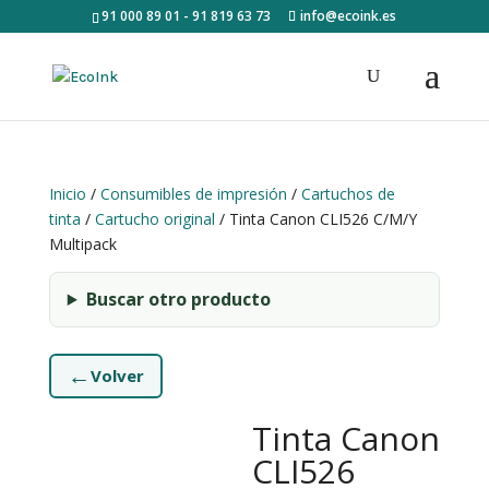
91 000 89 01 - 91 819 63 73
info@ecoink.es
Inicio
/
Consumibles de impresión
/
Cartuchos de
tinta
/
Cartucho original
/ Tinta Canon CLI526 C/M/Y
Multipack
Buscar otro producto
←
Volver
Tinta Canon
CLI526