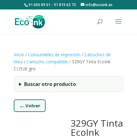
91 000 89 01 - 91 819 63 73
info@ecoink.es
Inicio
/
Consumibles de impresión
/
Cartuchos de
tinta
/
Cartucho compatible
/ 329GY Tinta EcoInk
CLI526 gris
Buscar otro producto
←
Volver
329GY Tinta
EcoInk