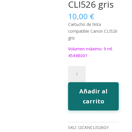
CLI526 gris
10,00
€
Cartucho de tinta
compatible Canon CLI526
gris
Volumen máximo: 9 ml.
4544B001
329GY
Tinta
EcoInk
CLI526
Añadir al
gris
carrito
cantidad
SKU:
I2CANCLI526GY