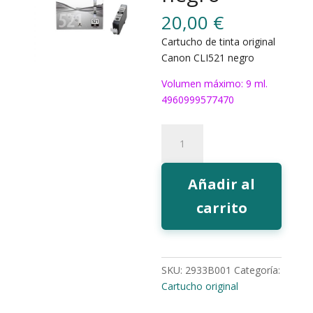
20,00
€
Cartucho de tinta original
Canon CLI521 negro
Volumen máximo: 9 ml.
4960999577470
Tinta
Canon
CLI521
negro
Añadir al
cantidad
carrito
SKU:
2933B001
Categoría:
Cartucho original