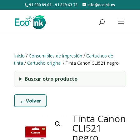
91 000 89 01 - 91 819 63 73
info@ecoink.es
Inicio
/
Consumibles de impresión
/
Cartuchos de
tinta
/
Cartucho original
/ Tinta Canon CLI521 negro
Buscar otro producto
←
Volver
Tinta Canon
CLI521
negro