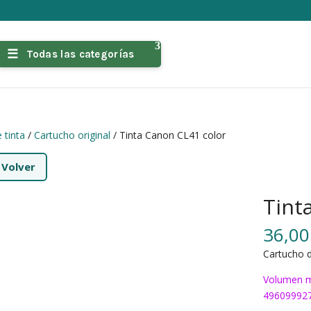
Todas las categorías
 tinta
/
Cartucho original
/ Tinta Canon CL41 color
←
Volver
Tint
36,0
Cartucho d
Volumen m
49609992