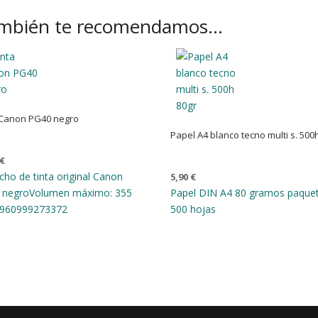
mbién te recomendamos…
 Canon PG40 negro
Papel A4 blanco tecno multi s. 500
€
cho de tinta original Canon
5,90
€
 negro
Volumen máximo: 355
Papel DIN A4 80 gramos paque
960999273372
500 hojas