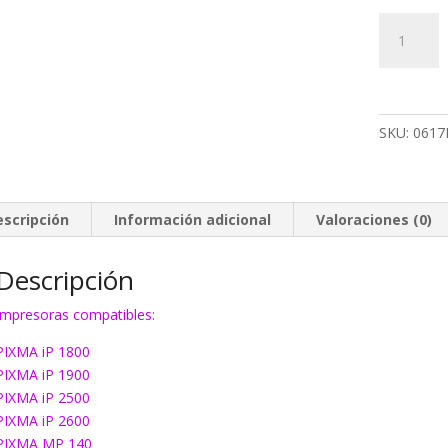
Tinta
Canon
CL41
color
cantidad
SKU:
0617
escripción
Información adicional
Valoraciones (0)
Descripción
Impresoras compatibles:
PIXMA iP 1800
PIXMA iP 1900
PIXMA iP 2500
PIXMA iP 2600
PIXMA MP 140