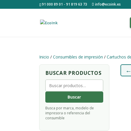
91 000 89 01 - 91 819 63 73
info@ecoink.es
Inicio
/
Consumibles de impresión
/
Cartuchos de
BUSCAR PRODUCTOS
Buscar
por:
Buscar
Busca por marca, modelo de
impresora o referencia del
consumible