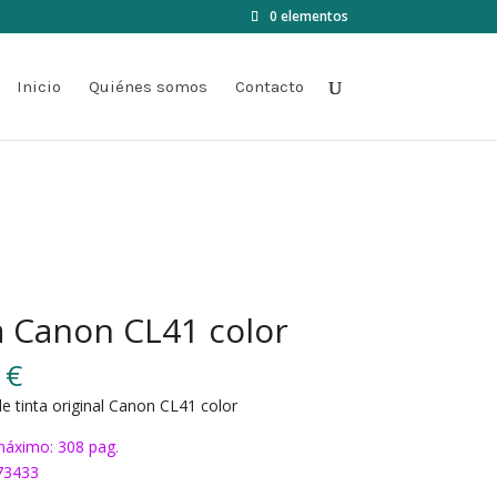
0 elementos
Inicio
Quiénes somos
Contacto
a Canon CL41 color
0
€
e tinta original Canon CL41 color
áximo: 308 pag.
73433