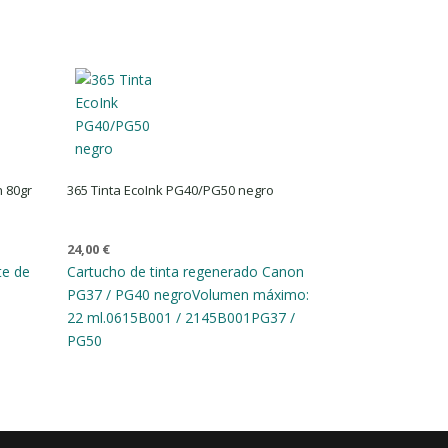
h 80gr
365 Tinta EcoInk PG40/PG50 negro
24,00
€
te de
Cartucho de tinta regenerado Canon
PG37 / PG40 negro
Volumen máximo:
22 ml.
0615B001 / 2145B001
PG37 /
PG50