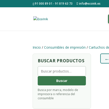
91 000 89 01 - 91 819 63 73
info@ecoink.es
Inicio
/
Consumibles de impresión
/
Cartuchos de
BUSCAR PRODUCTOS
Buscar
por:
Buscar
Busca por marca, modelo de
impresora o referencia del
consumible