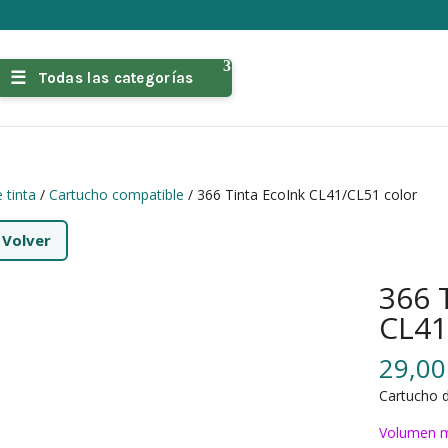
Todas las categorías
 tinta
/
Cartucho compatible
/ 366 Tinta EcoInk CL41/CL51 color
←
Volver
366 
CL41
29,0
Cartucho d
Volumen m