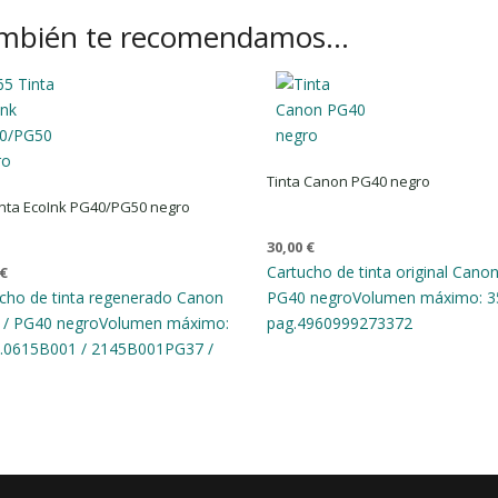
mbién te recomendamos…
Tinta Canon PG40 negro
inta EcoInk PG40/PG50 negro
30,00
€
Cartucho de tinta original Cano
€
cho de tinta regenerado Canon
PG40 negro
Volumen máximo: 3
 / PG40 negro
Volumen máximo:
pag.
4960999273372
.
0615B001 / 2145B001
PG37 /