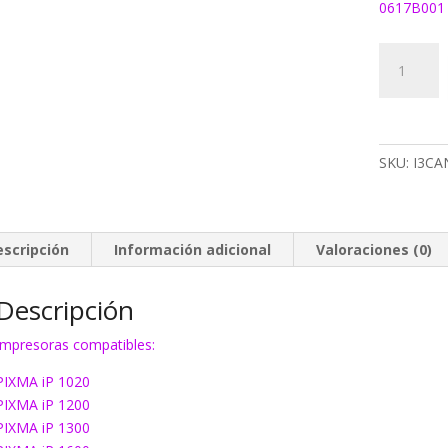
0617B001 
366
Tinta
EcoInk
CL41/CL5
color
SKU:
I3CA
cantidad
escripción
Información adicional
Valoraciones (0)
Descripción
Impresoras compatibles:
PIXMA iP 1020
PIXMA iP 1200
PIXMA iP 1300