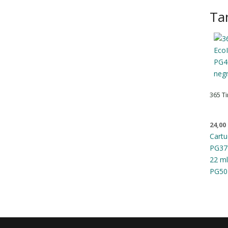
Ta
365 T
24,00
Cartu
PG37
22 ml
PG50