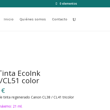
0 elementos
Inicio
Quiénes somos
Contacto
Tinta EcoInk
/CL51 color
0
€
e tinta regenerado Canon CL38 / CL41 tricolor
áximo: 21 ml.