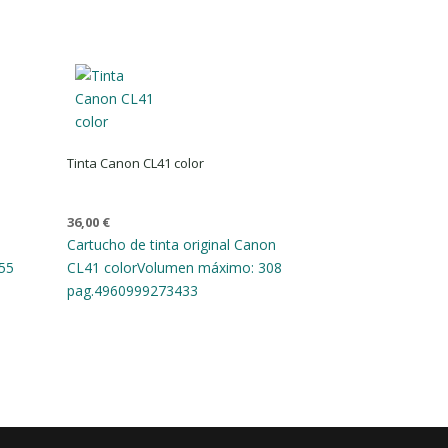
Tinta Canon CL41 color
36,00
€
n
Cartucho de tinta original Canon
55
CL41 color
Volumen máximo: 308
pag.
4960999273433