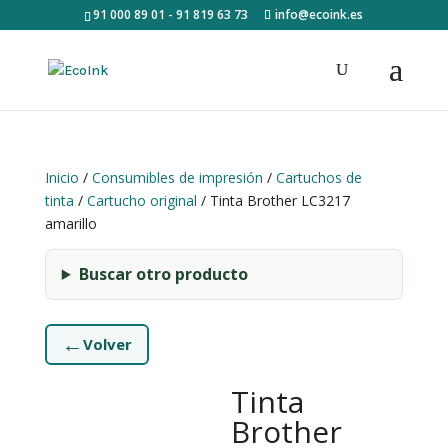
91 000 89 01 - 91 819 63 73
info@ecoink.es
Inicio
/
Consumibles de impresión
/
Cartuchos de
tinta
/
Cartucho original
/ Tinta Brother LC3217
amarillo
Buscar otro producto
←
Volver
Tinta
Brother