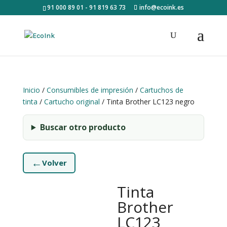
91 000 89 01 - 91 819 63 73
info@ecoink.es
Inicio
/
Consumibles de impresión
/
Cartuchos de
tinta
/
Cartucho original
/ Tinta Brother LC123 negro
Buscar otro producto
←
Volver
Tinta
Brother
LC123