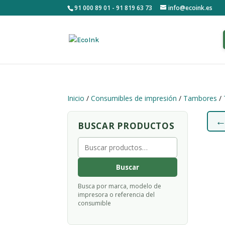
91 000 89 01 - 91 819 63 73
info@ecoink.es
Inicio
/
Consumibles de impresión
/
Tambores
/
BUSCAR PRODUCTOS
Buscar
por:
Buscar
Busca por marca, modelo de
impresora o referencia del
consumible