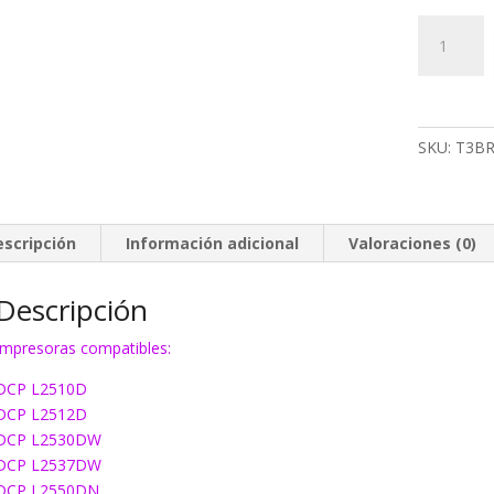
Tambor
EcoInk
DR2400
cantidad
SKU:
T3B
escripción
Información adicional
Valoraciones (0)
Descripción
Impresoras compatibles:
DCP L2510D
DCP L2512D
DCP L2530DW
DCP L2537DW
DCP L2550DN