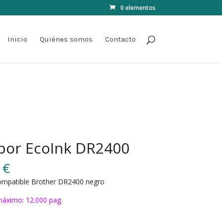
0 elementos
Inicio
Quiénes somos
Contacto
or EcoInk DR2400
0
€
mpatible Brother DR2400 negro
áximo: 12.000 pag.