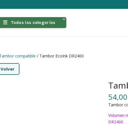
Todas las categorías
Tambor compatible
/ Tambor EcoInk DR2400
←
Volver
Tamb
54,0
Tambor co
Volumen m
DR2400